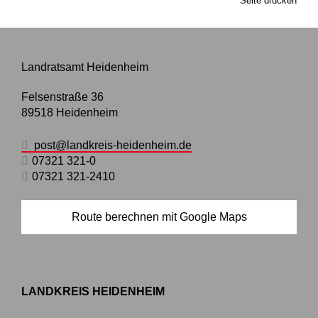
Seite drucken
Landratsamt Heidenheim
Felsenstraße 36
89518
Heidenheim
post@landkreis-heidenheim.de
07321 321-0
07321 321-2410
Route berechnen mit Google Maps
LANDKREIS HEIDENHEIM