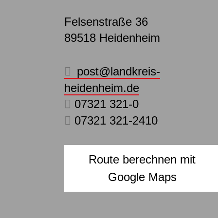
Felsenstraße 36
89518
Heidenheim
post@landkreis-
heidenheim.de
07321 321-0
07321 321-2410
Route berechnen mit
Google Maps