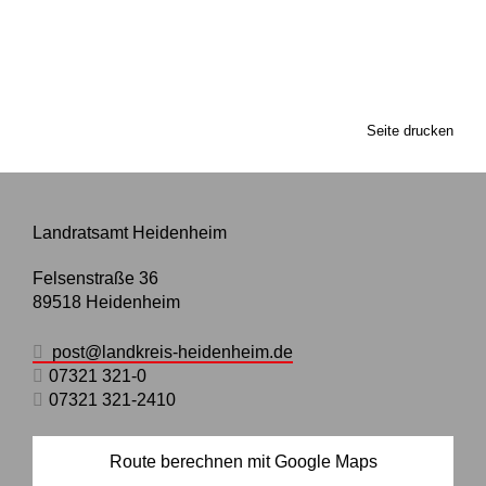
Seite drucken
Landratsamt Heidenheim
Felsenstraße 36
89518
Heidenheim
post@landkreis-heidenheim.de
07321 321-0
07321 321-2410
Route berechnen mit Google Maps