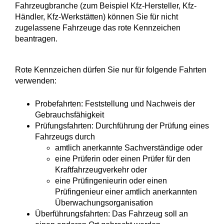
Fahrzeugbranche
(zum Beispiel Kfz-Hersteller, Kfz-
Händler, Kfz-Werkstätten)
können Sie für nicht
zugelassene Fahrzeuge das rote Kennzeichen
beantragen.
Rote Kennzeichen dürfen Sie nur für folgende Fahrten
verwenden:
Probefahrten
: Feststellung und Nachweis der
Gebrauch
s
fähigkeit
Prüfungsfahrten
: Durchführung der Prüfung eines
Fah
r
zeugs durch
amtlich anerkannte Sachverständige oder
eine Prüferin oder einen Prüfer für den
Kraftfah
r
zeugverkehr oder
eine Prüfingenieurin oder einen
Prüfingenieur e
i
ner amtlich anerkannten
Überwachungsorganis
a
tion
Überführungsfahrten
: Das Fahrzeug soll an