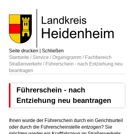
Seite drucken
|
Schließen
Startseite
/
Service
/
Organigramm
/
Fachbereich
Straßenverkehr
/
Führerschein - nach Entziehung neu
beantragen
Führerschein - nach
Entziehung neu beantragen
Ihnen wurde der Führerschein durch ein Gerichtsurteil
oder durch die Führerscheinstelle entzogen? Sie
möchten wieder ein Kraftfahrzeug im Straßenverkehr