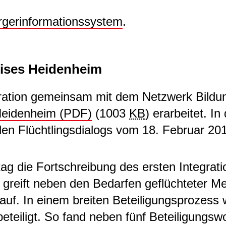
rgerinformationssystem
.
eises Heidenheim
ration gemeinsam mit dem Netzwerk Bildung
 Heidenheim (PDF)
(1003
KB
)
erarbeitet. In
n Flüchtlingsdialogs vom 18. Februar 201
 die Fortschreibung des ersten Integrati
greift neben den Bedarfen geflüchteter M
uf. In einem breiten Beteiligungsprozess
eteiligt. So fand neben fünf Beteiligungs