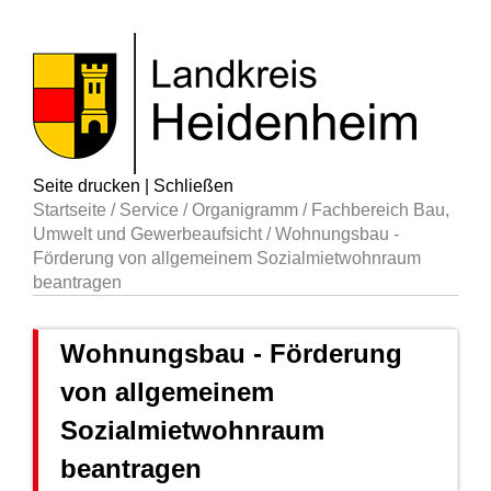
Seite drucken
|
Schließen
Startseite
/
Service
/
Organigramm
/
Fachbereich Bau,
Umwelt und Gewerbeaufsicht
/
Wohnungsbau -
Förderung von allgemeinem Sozialmietwohnraum
beantragen
Wohnungsbau - Förderung
von allgemeinem
Sozialmietwohnraum
beantragen