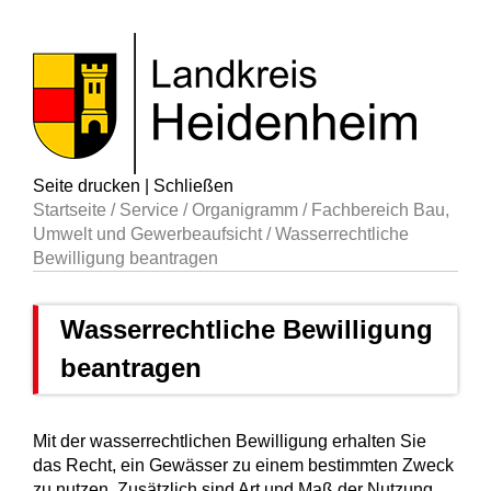
Seite drucken
|
Schließen
Startseite
/
Service
/
Organigramm
/
Fachbereich Bau,
Umwelt und Gewerbeaufsicht
/
Wasserrechtliche
Bewilligung beantragen
Wasserrechtliche Bewilligung
beantragen
Mit der wasserrechtlichen Bewilligung erhalten Sie
das Recht, ein Gewässer zu einem bestimmten Zweck
zu nutzen. Zusätzlich sind Art und Maß der Nutzung