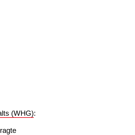
alts (WHG)
:
ragte