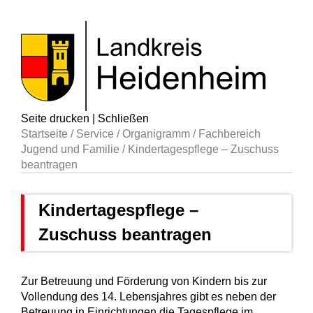
Seite drucken
|
Schließen
Startseite
/
Service
/
Organigramm
/
Fachbereich
Jugend und Familie
/
Kindertagespflege – Zuschuss
beantragen
Kindertagespflege –
Zuschuss beantragen
Zur Betreuung und Förderung von Kindern bis zur
Vollendung des 14. Lebensjahres gibt es neben der
Betreuung in Einrichtungen die Tagespflege im