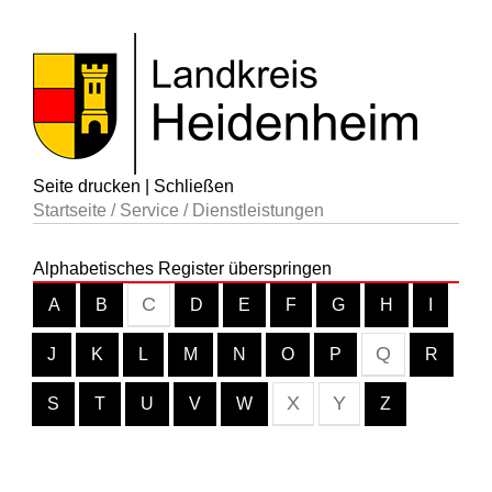
Seite drucken
|
Schließen
Startseite
/
Service
/
Dienstleistungen
Alphabetisches Register überspringen
C
A
B
D
E
F
G
H
I
Q
J
K
L
M
N
O
P
R
X
Y
S
T
U
V
W
Z