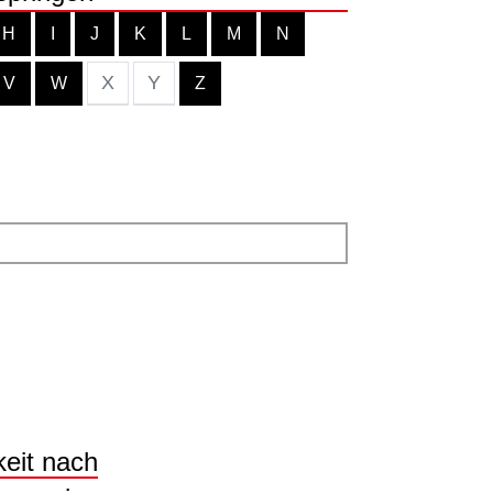
H
I
J
K
L
M
N
X
Y
V
W
Z
keit nach