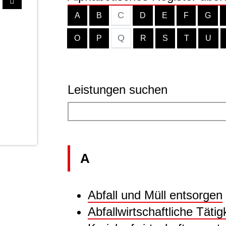
C
A
B
D
E
F
G
Q
O
P
R
S
T
U
Leistungen suchen
A
Abfall und Müll entsorgen
Abfallwirtschaftliche Tätig