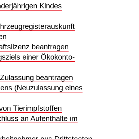
nderjährigen Kindes
hrzeugregisterauskunft
en
ftslizenz beantragen
sziels einer Ökokonto-
 Zulassung beantragen
ens (Neuzulassung eines
von Tierimpfstoffen
hluss an Aufenthalte im
rbeitnehmer aus Drittstaaten -