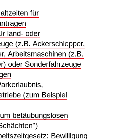
tzeiten für
antragen
 land- oder
euge (z.B. Ackerschlepper,
r, Arbeitsmaschinen (z.B.
r) oder Sonderfahrzeuge
agen
rkerlaubnis,
etriebe (zum Beispiel
um betäubungslosen
Schächten")
tszeitgesetz: Bewilligung