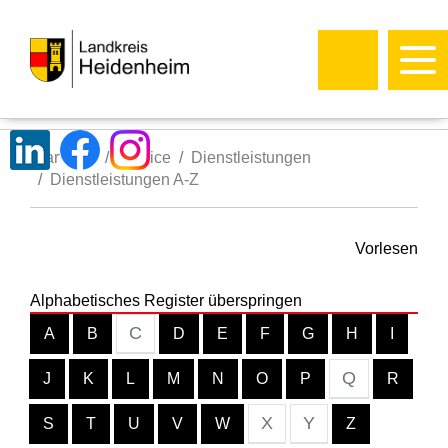
Startseite
Service
Dienstleistungen
Dienstleistungen A-Z
Vorlesen
Alphabetisches Register überspringen
C
A
B
D
E
F
G
H
I
Q
J
K
L
M
N
O
P
R
X
Y
S
T
U
V
W
Z