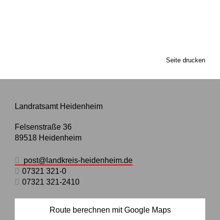
Seite drucken
Landratsamt Heidenheim
Felsenstraße 36
89518
Heidenheim
post@landkreis-heidenheim.de
07321 321-0
07321 321-2410
Route berechnen mit Google Maps