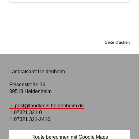
Seite drucken
Landratsamt Heidenheim
Felsenstraße 36
89518
Heidenheim
post@landkreis-heidenheim.de
07321 321-0
07321 321-2410
Route berechnen mit Google Maps