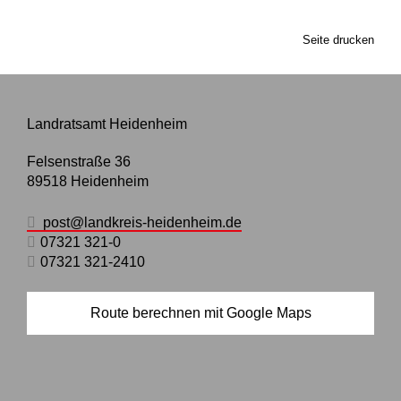
Seite drucken
Landratsamt Heidenheim
Felsenstraße 36
89518
Heidenheim
post@landkreis-heidenheim.de
07321 321-0
07321 321-2410
Route berechnen mit Google Maps