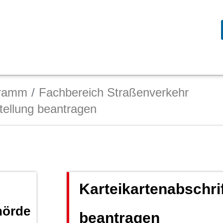
gramm
Fachbereich Straßenverkehr
stellung beantragen
Karteikartenabschrif
hörde
beantragen