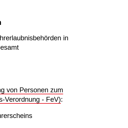
n
hrerlaubnisbehörden in
desamt
ung von Personen zum
s-Verordnung - FeV)
:
hrerscheins