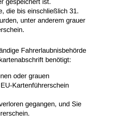
r gespeichert ist.
e, die bis einschließlich 31.
wurden,
unter anderem grauer
erschein
.
tändige Fahrerlaubnisbehörde
kartenabschrift
benötigt
:
enen oder grauen
n EU-Kartenführerschein
t verloren gegangen, und Sie
rerschein.