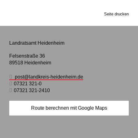
Seite drucken
Landratsamt Heidenheim
Felsenstraße 36
89518
Heidenheim
post@landkreis-heidenheim.de
07321 321-0
07321 321-2410
Route berechnen mit Google Maps