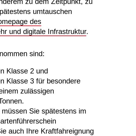
anderem zu dem Zeitpunkt, zu
spätestens umtauschen
omepage des
r und digitale Infrastruktur
.
enommen sind:
en Klasse 2 und
en Klasse 3 für besondere
einem zulässigen
Tonnen.
n müssen Sie spätestens im
Kartenführerschein
e auch Ihre Kraftfahreignung