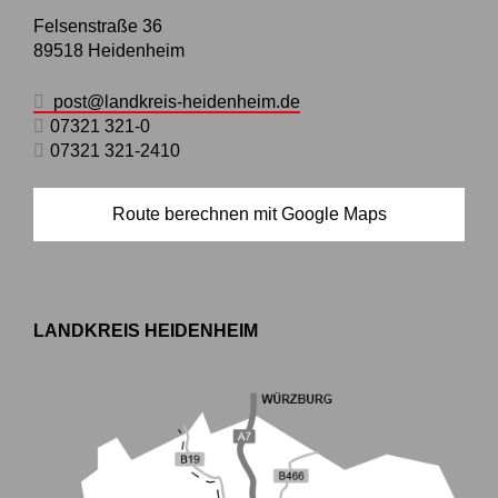
Felsenstraße 36
89518
Heidenheim
post@landkreis-heidenheim.de
07321 321-0
07321 321-2410
Route berechnen mit Google Maps
LANDKREIS HEIDENHEIM