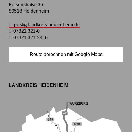
Felsenstraße 36
89518
Heidenheim
post@landkreis-heidenheim.de
07321 321-0
07321 321-2410
Route berechnen mit Google Maps
LANDKREIS HEIDENHEIM