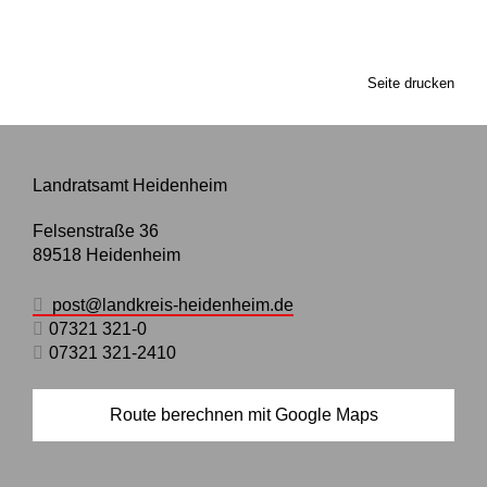
Seite drucken
Landratsamt Heidenheim
Felsenstraße 36
89518
Heidenheim
post@landkreis-heidenheim.de
07321 321-0
07321 321-2410
Route berechnen mit Google Maps