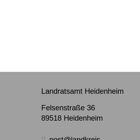
Landratsamt Heidenheim
Felsenstraße 36
89518
Heidenheim
post@landkreis-