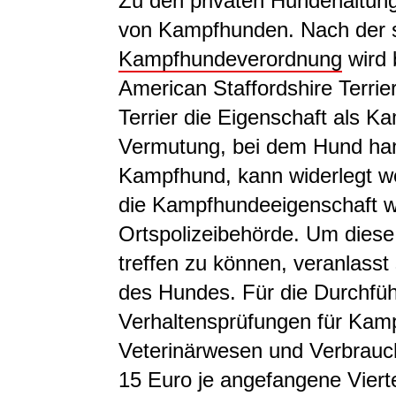
Zu den privaten Hundehaltun
von Kampfhunden. Nach der 
Kampfhundeverordnung
wird 
American Staffordshire Terrier,
Terrier die Eigenschaft als K
Vermutung, bei dem Hund han
Kampfhund, kann widerlegt we
die Kampfhundeeigenschaft wide
Ortspolizeibehörde. Um dies
treffen zu können, veranlasst
des Hundes. Für die Durchfü
Verhaltensprüfungen für Kamp
Veterinärwesen und Verbrauc
15 Euro je angefangene Viert