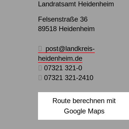
Landratsamt Heidenheim
Felsenstraße 36
89518
Heidenheim
post@landkreis-
heidenheim.de
07321 321-0
07321 321-2410
Route berechnen mit
Google Maps