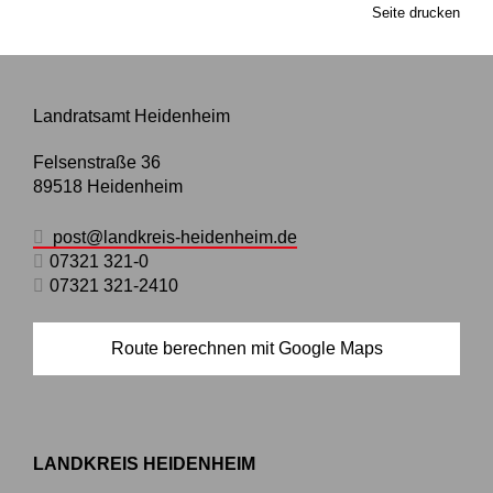
Seite drucken
Landratsamt Heidenheim
Felsenstraße 36
89518
Heidenheim
post@landkreis-heidenheim.de
07321 321-0
07321 321-2410
Route berechnen mit Google Maps
LANDKREIS HEIDENHEIM