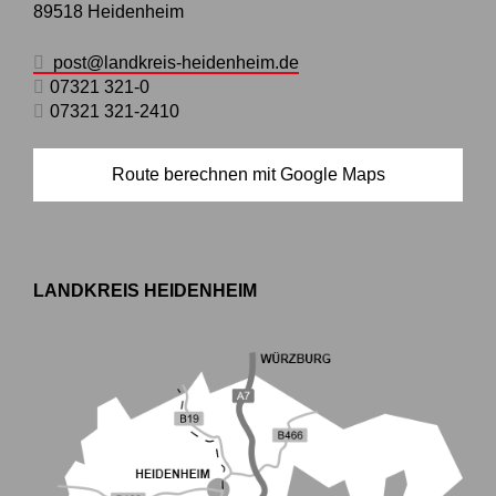
89518
Heidenheim
post@landkreis-heidenheim.de
07321 321-0
07321 321-2410
Route berechnen mit Google Maps
LANDKREIS HEIDENHEIM