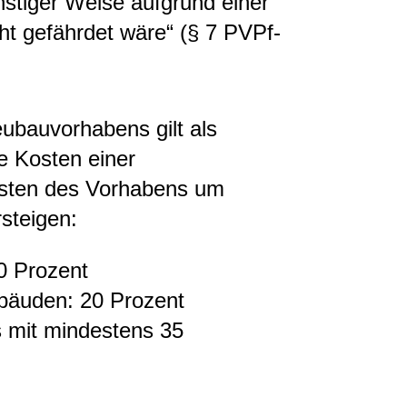
onstiger Weise aufgrund einer
cht gefährdet wäre“ (§ 7 PVPf-
eubauvorhabens gilt als
e Kosten einer
osten des Vorhabens um
steigen:
 Prozent
bäuden: 20 Prozent
 mit mindestens 35