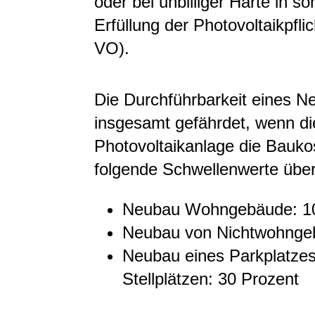
oder bei unbilliger Härte in s
Erfüllung der Photovoltaikpfli
VO).
Die Durchführbarkeit eines N
insgesamt gefährdet, wenn di
Photovoltaikanlage die Bauk
folgende Schwellenwerte über
Neubau Wohngebäude: 10
Neubau von Nichtwohnge
Neubau eines Parkplatzes
Stellplätzen: 30 Prozent