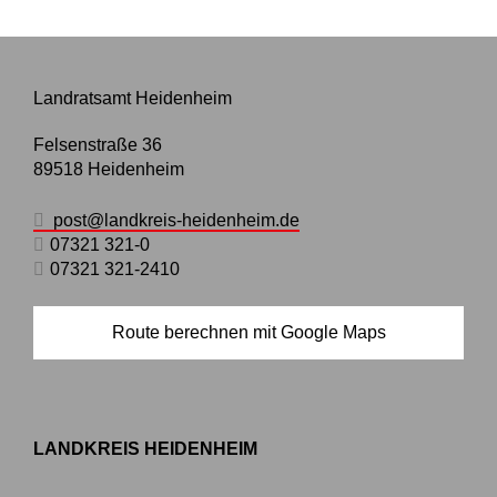
Landratsamt Heidenheim
Felsenstraße 36
89518
Heidenheim
post@landkreis-heidenheim.de
07321 321-0
07321 321-2410
Route berechnen mit Google Maps
LANDKREIS HEIDENHEIM