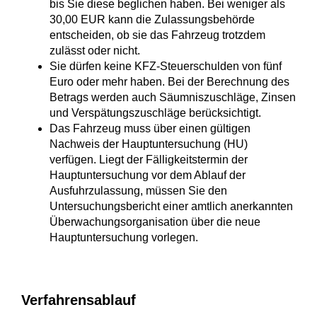
bis Sie diese beglichen haben. Bei weniger als
30,00 EUR kann die Zulassungsbehö
r
de
entscheiden, ob sie das Fahrzeug trotzdem
zulässt oder nicht.
Sie dürfen keine KFZ-Steuerschulden von fünf
Euro oder mehr haben.
Bei der Berechnung des
Betrags werden auch Säumniszuschläge, Zinsen
und Verspätungszuschläge b
e
rücksichtigt.
Das Fahrzeug muss über einen gültigen
Nachweis der
Hauptuntersuchung (HU)
verfügen.
Liegt der Fälligkeit
s
termin der
Hauptuntersuchung vor
dem Ablauf der
Au
s
fuhrzula
s
sung
, müssen Sie den
Untersuchungsbericht einer amtlich anerkannten
Überwachungsorganisation über die neue
Hauptuntersuchung vorlegen.
Verfahrensablauf