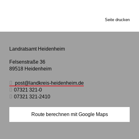
Seite drucken
Landratsamt Heidenheim
Felsenstraße 36
89518
Heidenheim
post@landkreis-heidenheim.de
07321 321-0
07321 321-2410
Route berechnen mit Google Maps