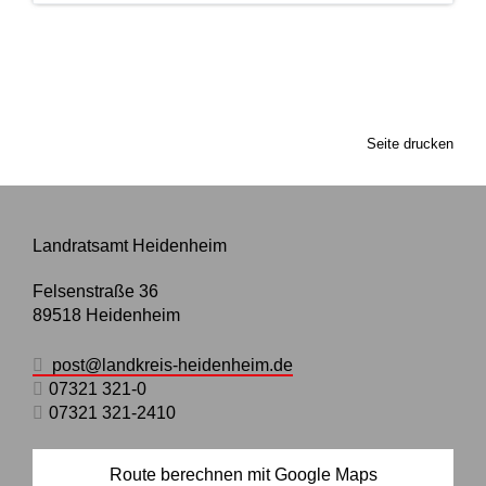
Seite drucken
Landratsamt Heidenheim
Felsenstraße 36
89518
Heidenheim
post@landkreis-heidenheim.de
07321 321-0
07321 321-2410
Route berechnen mit Google Maps