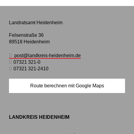
Landratsamt Heidenheim
Felsenstraße 36
89518
Heidenheim
post@landkreis-heidenheim.de
07321 321-0
07321 321-2410
Route berechnen mit Google Maps
LANDKREIS HEIDENHEIM