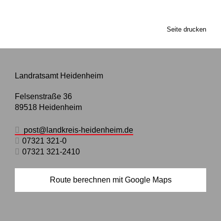
Seite drucken
Landratsamt Heidenheim
Felsenstraße 36
89518
Heidenheim
post@landkreis-heidenheim.de
07321 321-0
07321 321-2410
Route berechnen mit Google Maps