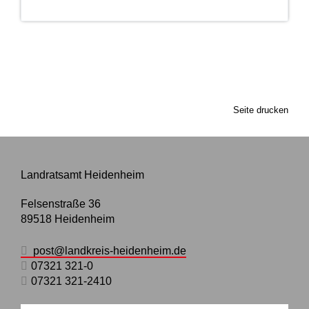
Seite drucken
Landratsamt Heidenheim
Felsenstraße 36
89518
Heidenheim
post@landkreis-heidenheim.de
07321 321-0
07321 321-2410