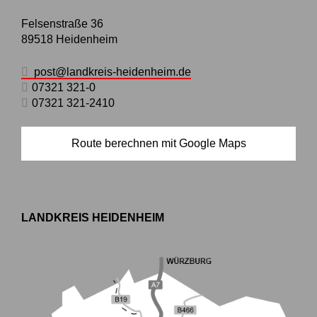
Felsenstraße 36
89518
Heidenheim
post@landkreis-heidenheim.de
07321 321-0
07321 321-2410
Route berechnen mit Google Maps
LANDKREIS HEIDENHEIM