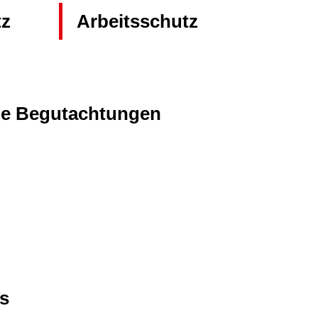
tz
Arbeitsschutz
he Begutachtungen
s