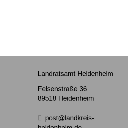
Landratsamt Heidenheim
Felsenstraße 36
89518
Heidenheim
post@landkreis-
heidenheim.de