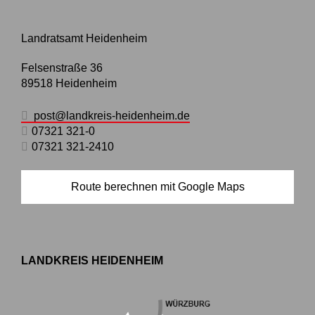
Landratsamt Heidenheim
Felsenstraße 36
89518
Heidenheim
post@landkreis-heidenheim.de
07321 321-0
07321 321-2410
Route berechnen mit Google Maps
LANDKREIS HEIDENHEIM