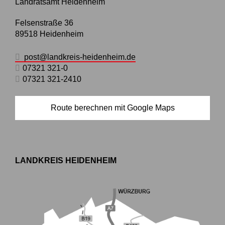
Landratsamt Heidenheim
Felsenstraße 36
89518
Heidenheim
post@landkreis-heidenheim.de
07321 321-0
07321 321-2410
Route berechnen mit Google Maps
LANDKREIS HEIDENHEIM