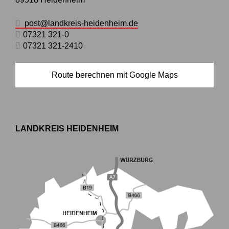
post@landkreis-heidenheim.de
07321 321-0
07321 321-2410
Route berechnen mit Google Maps
LANDKREIS HEIDENHEIM