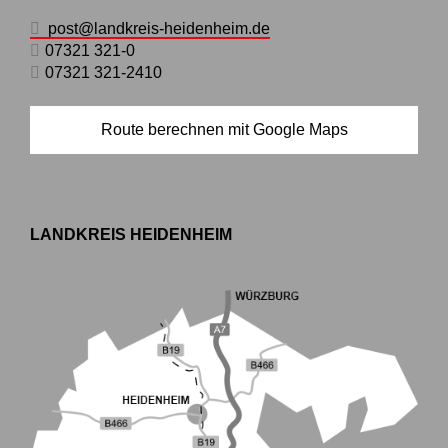
post@landkreis-heidenheim.de
07321 321-0
07321 321-2410
Route berechnen mit Google Maps
LANDKREIS HEIDENHEIM