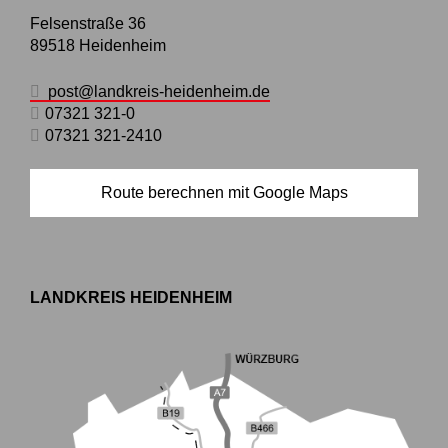
Felsenstraße 36
89518
Heidenheim
post@landkreis-heidenheim.de
07321 321-0
07321 321-2410
Route berechnen mit Google Maps
LANDKREIS HEIDENHEIM