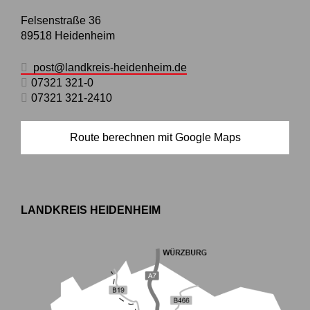
Felsenstraße 36
89518
Heidenheim
post@landkreis-heidenheim.de
07321 321-0
07321 321-2410
Route berechnen mit Google Maps
LANDKREIS HEIDENHEIM