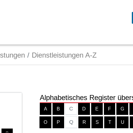
istungen
Dienstleistungen A-Z
Alphabetisches Register über
C
A
B
D
E
F
G
Q
O
P
R
S
T
U