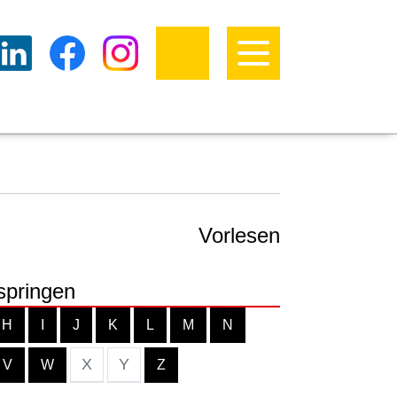
Vorlesen
springen
H
I
J
K
L
M
N
X
Y
V
W
Z