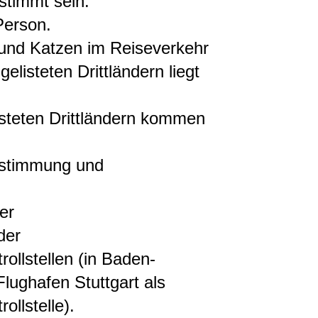
stimmt sein.
Person.
und Katzen im Reiseverkehr
elisteten Drittländern liegt
listeten Drittländern kommen
bestimmung und
er
der
rollstellen
(in Baden-
lughafen Stuttgart als
ollstelle)
.