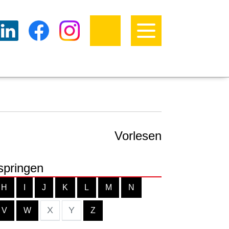
Vorlesen
springen
H
I
J
K
L
M
N
X
Y
V
W
Z