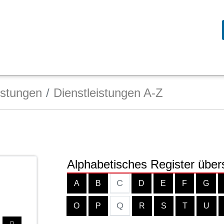
istungen
Dienstleistungen A-Z
Alphabetisches Register über
C
A
B
D
E
F
G
Q
O
P
R
S
T
U