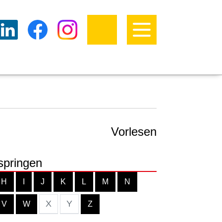
Vorlesen
springen
H
I
J
K
L
M
N
X
Y
V
W
Z