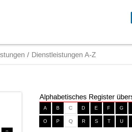
istungen
Dienstleistungen A-Z
Alphabetisches Register über
C
A
B
D
E
F
G
Q
O
P
R
S
T
U