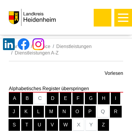
Startseite
Service
Dienstleistungen
Dienstleistungen A-Z
Vorlesen
Alphabetisches Register überspringen
C
A
B
D
E
F
G
H
I
Q
J
K
L
M
N
O
P
R
X
Y
S
T
U
V
W
Z