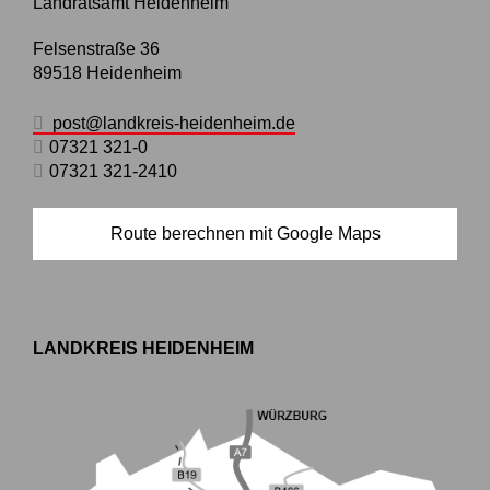
Landratsamt Heidenheim
Felsenstraße 36
89518
Heidenheim
post@landkreis-heidenheim.de
07321 321-0
07321 321-2410
Route berechnen mit Google Maps
LANDKREIS HEIDENHEIM