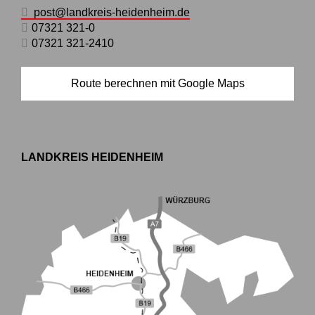
post@landkreis-heidenheim.de
07321 321-0
07321 321-2410
Route berechnen mit Google Maps
LANDKREIS HEIDENHEIM