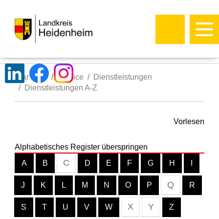
Startseite
Service
Dienstleistungen
Dienstleistungen A-Z
Vorlesen
Alphabetisches Register überspringen
C
A
B
D
E
F
G
H
I
Q
J
K
L
M
N
O
P
R
X
Y
S
T
U
V
W
Z