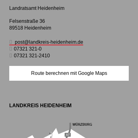
Landratsamt Heidenheim
Felsenstraße 36
89518
Heidenheim
post@landkreis-heidenheim.de
07321 321-0
07321 321-2410
Route berechnen mit Google Maps
LANDKREIS HEIDENHEIM