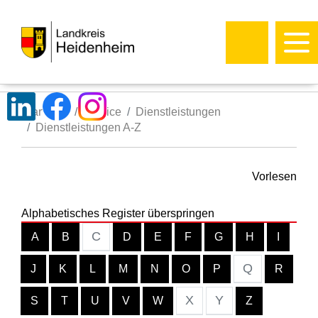
Startseite
Service
Dienstleistungen
Dienstleistungen A-Z
Vorlesen
Alphabetisches Register überspringen
C
A
B
D
E
F
G
H
I
Q
J
K
L
M
N
O
P
R
X
Y
S
T
U
V
W
Z