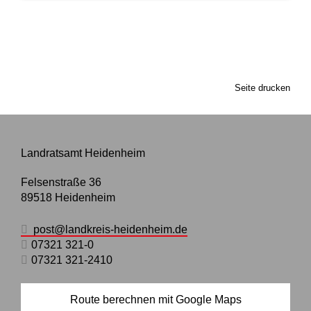
Seite drucken
Landratsamt Heidenheim
Felsenstraße 36
89518
Heidenheim
post@landkreis-heidenheim.de
07321 321-0
07321 321-2410
Route berechnen mit Google Maps