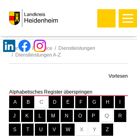
Startseite
Service
Dienstleistungen
Dienstleistungen A-Z
Vorlesen
Alphabetisches Register überspringen
C
A
B
D
E
F
G
H
I
Q
J
K
L
M
N
O
P
R
X
Y
S
T
U
V
W
Z