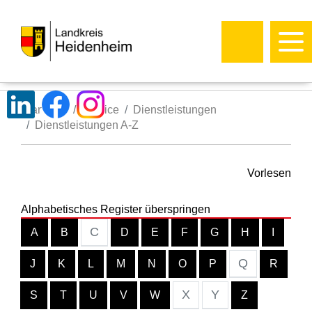
Startseite
Service
Dienstleistungen
Dienstleistungen A-Z
Vorlesen
Alphabetisches Register überspringen
C
A
B
D
E
F
G
H
I
Q
J
K
L
M
N
O
P
R
X
Y
S
T
U
V
W
Z