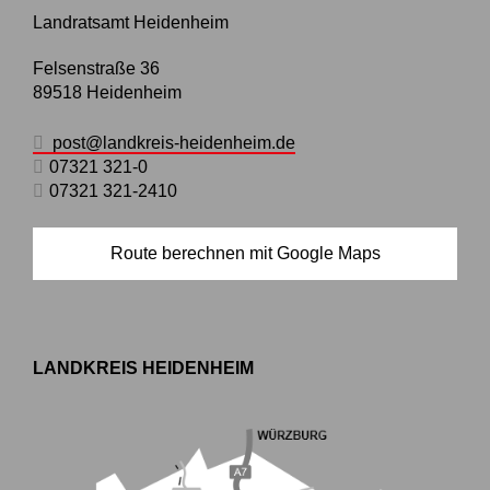
Landratsamt Heidenheim
Felsenstraße 36
89518
Heidenheim
post@landkreis-heidenheim.de
07321 321-0
07321 321-2410
Route berechnen mit Google Maps
LANDKREIS HEIDENHEIM