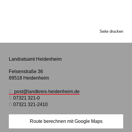
Seite drucken
Landratsamt Heidenheim
Felsenstraße 36
89518
Heidenheim
post@landkreis-heidenheim.de
07321 321-0
07321 321-2410
Route berechnen mit Google Maps