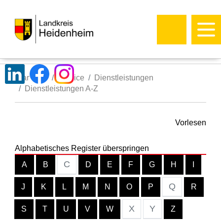
Startseite
Service
Dienstleistungen
Dienstleistungen A-Z
Vorlesen
Alphabetisches Register überspringen
C
A
B
D
E
F
G
H
I
Q
J
K
L
M
N
O
P
R
X
Y
S
T
U
V
W
Z